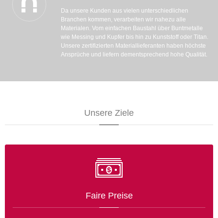
Da unsere Kunden aus vielen unterschiedlichen
Branchen kommen, verarbeiten wir nahezu alle
Materialen. Vom einfachen Baustahl über Buntmetalle
wie Messing und Kupfer bis hin zu Kunststoff oder Titan.
Unsere zertifizierten Materiallieferanten haben höchste
Ansprüche und liefern dementsprechend hohe Qualität.
Unsere Ziele
Faire Preise